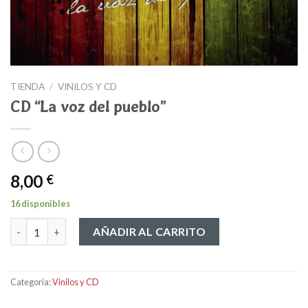
TIENDA
/
VINILOS Y CD
CD “La voz del pueblo”
8,00
€
16 disponibles
CD "La voz del pueblo" cantidad
AÑADIR AL CARRITO
Categoría:
Vinilos y CD