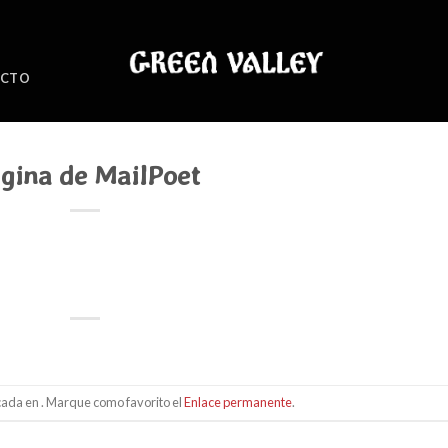
ACTO
gina de MailPoet
cada en . Marque como favorito el
Enlace permanente
.