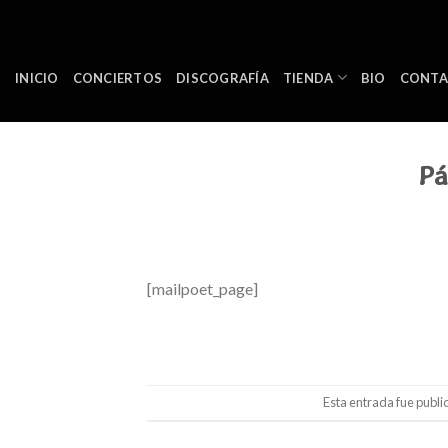
Skip
to
content
INICIO
CONCIERTOS
DISCOGRAFÍA
TIENDA
BIO
CONT
Pá
[mailpoet_page]
Esta entrada fue publi